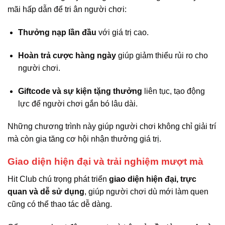
mãi hấp dẫn để tri ân người chơi:
Thưởng nạp lần đầu
với giá trị cao.
Hoàn trả cược hàng ngày
giúp giảm thiểu rủi ro cho
người chơi.
Giftcode và sự kiện tặng thưởng
liên tục, tạo động
lực để người chơi gắn bó lâu dài.
Những chương trình này giúp người chơi không chỉ giải trí
mà còn gia tăng cơ hội nhận thưởng giá trị.
Giao diện hiện đại và trải nghiệm mượt mà
Hit Club chú trọng phát triển
giao diện hiện đại, trực
quan và dễ sử dụng
, giúp người chơi dù mới làm quen
cũng có thể thao tác dễ dàng.