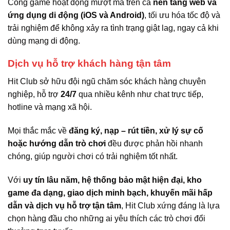
Cổng game hoạt động mượt mà trên cả
nền tảng web và
ứng dụng di động (iOS và Android)
, tối ưu hóa tốc độ và
trải nghiệm để không xảy ra tình trạng giật lag, ngay cả khi
dùng mạng di động.
Dịch vụ hỗ trợ khách hàng tận tâm
Hit Club sở hữu đội ngũ chăm sóc khách hàng chuyên
nghiệp, hỗ trợ
24/7
qua nhiều kênh như chat trực tiếp,
hotline và mạng xã hội.
Mọi thắc mắc về
đăng ký, nạp – rút tiền, xử lý sự cố
hoặc hướng dẫn trò chơi
đều được phản hồi nhanh
chóng, giúp người chơi có trải nghiệm tốt nhất.
Với
uy tín lâu năm, hệ thống bảo mật hiện đại, kho
game đa dạng, giao dịch minh bạch, khuyến mãi hấp
dẫn và dịch vụ hỗ trợ tận tâm
, Hit Club xứng đáng là lựa
chọn hàng đầu cho những ai yêu thích các trò chơi đổi