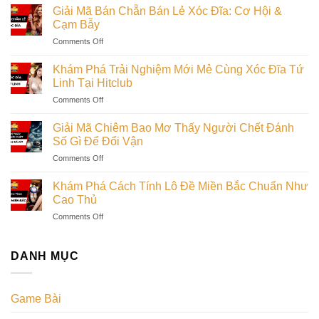
Bắt
Giải Mã Bán Chẵn Bán Lẻ Xóc Đĩa: Cơ Hội &
Cầu
Cạm Bẫy
Xóc
on
Comments Off
Đĩa
Giải
Hiệu
Mã
Quả:
Khám Phá Trải Nghiệm Mới Mẻ Cùng Xóc Đĩa Tứ
Bán
Tìm
Linh Tại Hitclub
Chẵn
Hiểu
on
Comments Off
Bán
Quy
Khám
Lẻ
Luật
Phá
Xóc
Giải Mã Chiêm Bao Mơ Thấy Người Chết Đánh
Trải
Đĩa:
Số Gì Để Đổi Vận
Nghiệm
Cơ
on
Comments Off
Mới
Hội
Giải
Mẻ
&
Mã
Cùng
Khám Phá Cách Tính Lô Đề Miền Bắc Chuẩn Như
Cạm
Chiêm
Xóc
Cao Thủ
Bẫy
Bao
Đĩa
on
Comments Off
Mơ
Tứ
Khám
Thấy
Linh
Phá
Người
Tại
Cách
DANH MỤC
Chết
Hitclub
Tính
Đánh
Lô
Số
Đề
Gì
Game Bài
Miền
Để
Bắc
Đổi