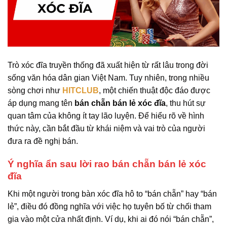
Trò xóc đĩa truyền thống đã xuất hiện từ rất lâu trong đời
sống văn hóa dân gian Việt Nam. Tuy nhiên, trong nhiều
sòng chơi như
HITCLUB
, một chiến thuật độc đáo được
áp dụng mang tên
bán chẵn bán lẻ xóc đĩa
, thu hút sự
quan tâm của không ít tay lão luyện. Để hiểu rõ về hình
thức này, cần bắt đầu từ khái niệm và vai trò của người
đưa ra đề nghị bán.
Ý nghĩa ẩn sau lời rao bán chẵn bán lẻ xóc
đĩa
Khi một người trong bàn xóc đĩa hô to “bán chẵn” hay “bán
lẻ”, điều đó đồng nghĩa với việc họ tuyên bố từ chối tham
gia vào một cửa nhất định. Ví dụ, khi ai đó nói “bán chẵn”,