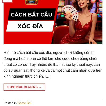
Hiểu rõ cách bắt cầu xóc đĩa, người chơi không còn bị
động mà hoàn toàn có thể làm chủ cuộc chơi bằng chiến
thuật có cơ sở. Tuy nhiên, để thành thạo kỹ thuật này, cần
có sự quan sát, thống kê và cả một chút cảm nhận dựa trên
kinh nghiệm thực chiến. […]
CONTINUE READING
→
Posted in
Game Bài