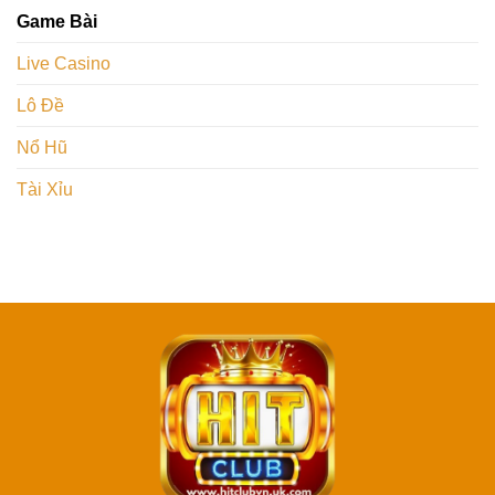
Đề
Gì
Game Bài
Miền
Để
Bắc
Đổi
Live Casino
Chuẩn
Vận
Như
Cao
Lô Đề
Thủ
Nổ Hũ
Tài Xỉu