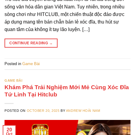
sống văn hóa dân gian Việt Nam. Tuy nhiên, trong nhiều
sòng chơi như HITCLUB, một chiến thuật độc đáo được
áp dụng mang tên bán chẵn bán lẻ xóc đĩa, thu hút sự
quan tâm của không ít tay lão luyện. […]
CONTINUE READING
→
Posted in
Game Bài
GAME BÀI
Khám Phá Trải Nghiệm Mới Mẻ Cùng Xóc Đĩa
Tứ Linh Tại Hitclub
POSTED ON
OCTOBER 20, 2025
BY
ANDREW HOÀI NAM
20
Oct