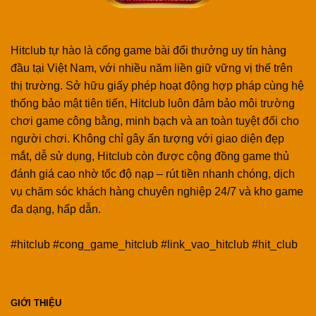
Hitclub tự hào là cổng game bài đổi thưởng uy tín hàng
đầu tại Việt Nam, với nhiều năm liền giữ vững vị thế trên
thị trường. Sở hữu giấy phép hoạt động hợp pháp cùng hệ
thống bảo mật tiên tiến, Hitclub luôn đảm bảo môi trường
chơi game công bằng, minh bạch và an toàn tuyệt đối cho
người chơi. Không chỉ gây ấn tượng với giao diện đẹp
mắt, dễ sử dụng, Hitclub còn được cộng đồng game thủ
đánh giá cao nhờ tốc độ nạp – rút tiền nhanh chóng, dịch
vụ chăm sóc khách hàng chuyên nghiệp 24/7 và kho game
đa dạng, hấp dẫn.
#hitclub #cong_game_hitclub #link_vao_hitclub #hit_club
GIỚI THIỆU