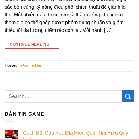
sắc bén cùng kỹ năng điều phối chiến thuật để giành lợi
thế. Một phiên đấu được xem là thành công khi người
tham gia có thể ghép được phỏm đúng chuẩn và giảm
thiểu tối đa lượng điểm rác còn lại. Mỗi hành […]
CONTINUE READING
→
Posted in
Game Bài
BẢN TIN GAME
Cách Bắt Cầu Xóc Đĩa Hiệu Quả: Tìm Hiểu Quy
Luật