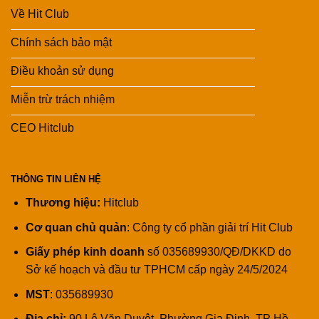
Về Hit Club
Chính sách bảo mật
Điều khoản sử dụng
Miễn trừ trách nhiệm
CEO Hitclub
THÔNG TIN LIÊN HỆ
Thương hiệu:
Hitclub
Cơ quan chủ quản
: Công ty cổ phần giải trí Hit Club
Giấy phép kinh doanh
số 035689930/QĐ/DKKD do
Sở kế hoạch và đầu tư TPHCM cấp ngày 24/5/2024
MST
: 035689930
Địa chỉ:
90 Lê Văn Duyệt, Phường Gia Định, TP Hồ