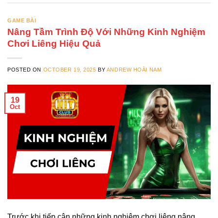
GAME BÀI
Nâng Tầm Trình Độ Với Những Kinh Nghiệm
Chơi Liêng Hiệu Quả
POSTED ON
OCTOBER 19, 2025
BY
ANDREW HOÀI NAM
19
Oct
Trước khi tiếp cận những kinh nghiệm chơi liêng nâng