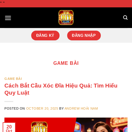
Skip
"
"
to
content
ĐĂNG KÝ
ĐĂNG NHẬP
GAME BÀI
GAME BÀI
Cách Bắt Cầu Xóc Đĩa Hiệu Quả: Tìm Hiểu
Quy Luật
POSTED ON
OCTOBER 20, 2025
BY
ANDREW HOÀI NAM
20
Oct