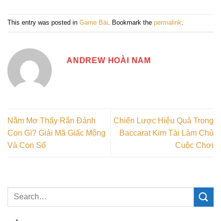
This entry was posted in
Game Bài
. Bookmark the
permalink
.
ANDREW HOÀI NAM
Nằm Mơ Thấy Rắn Đánh
Chiến Lược Hiệu Quả Trong
Con Gì? Giải Mã Giấc Mộng
Baccarat Kim Tài Làm Chủ
Và Con Số
Cuộc Chơi