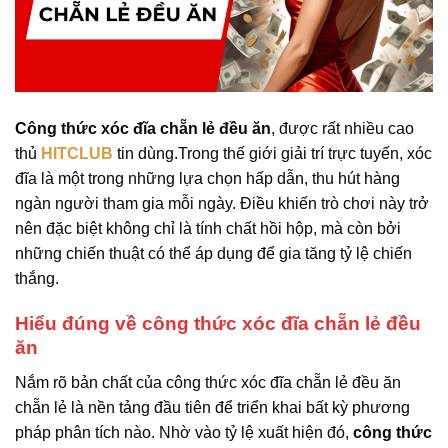
C
ông thức xóc đĩa chẵn lẻ đều ăn
, được rất nhiều cao
thủ
HITCLUB
tin dùng.Trong thế giới giải trí trực tuyến, xóc
đĩa là một trong những lựa chọn hấp dẫn, thu hút hàng
ngàn người tham gia mỗi ngày. Điều khiến trò chơi này trở
nên đặc biệt không chỉ là tính chất hồi hộp, mà còn bởi
những chiến thuật có thể áp dụng để gia tăng tỷ lệ chiến
thắng.
Hiểu đúng về công thức xóc đĩa chẵn lẻ đều
ăn
Nắm rõ bản chất của công thức xóc đĩa chẵn lẻ đều ăn
chẵn lẻ là nền tảng đầu tiên để triển khai bất kỳ phương
pháp phân tích nào. Nhờ vào tỷ lệ xuất hiện đó,
công thức