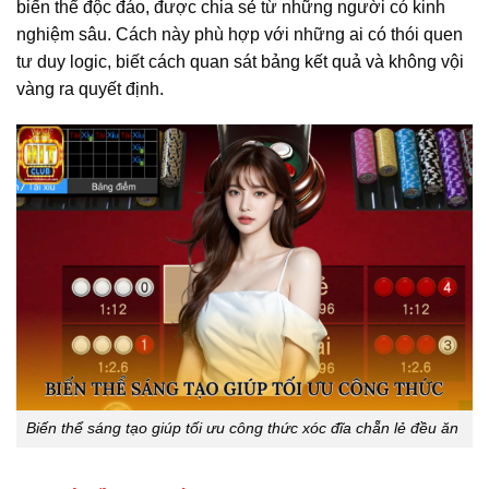
biến thể độc đáo, được chia sẻ từ những người có kinh
nghiệm sâu. Cách này phù hợp với những ai có thói quen
tư duy logic, biết cách quan sát bảng kết quả và không vội
vàng ra quyết định.
Biến thể sáng tạo giúp tối ưu công thức xóc đĩa chẵn lẻ đều ăn