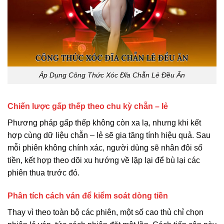
Áp Dụng Công Thức Xóc Đĩa Chẵn Lẻ Đều Ăn
Chiến lược gấp thếp theo chu kỳ chẵn – lẻ
Phương pháp gấp thếp không còn xa lạ, nhưng khi kết
hợp cùng dữ liệu chẵn – lẻ sẽ gia tăng tính hiệu quả. Sau
mỗi phiên không chính xác, người dùng sẽ nhân đôi số
tiền, kết hợp theo dõi xu hướng về lặp lại để bù lại các
phiên thua trước đó.
Phân tích cách ván để kiểm soát dòng tiền
Thay vì theo toàn bộ các phiên, một số cao thủ chỉ chọn