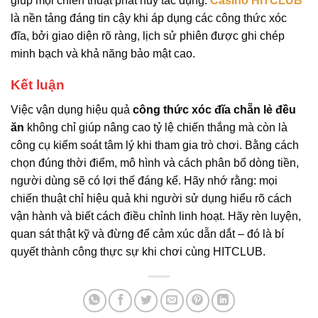
giúp mọi chiến thuật phát huy tác dụng.
Casino HITCLUB
là nền tảng đáng tin cậy khi áp dụng các công thức xóc
đĩa, bởi giao diện rõ ràng, lịch sử phiên được ghi chép
minh bạch và khả năng bảo mật cao.
Kết luận
Việc vận dụng hiệu quả
công thức xóc đĩa chẵn lẻ đều
ăn
không chỉ giúp nâng cao tỷ lệ chiến thắng mà còn là
công cụ kiểm soát tâm lý khi tham gia trò chơi. Bằng cách
chọn đúng thời điểm, mô hình và cách phân bổ dòng tiền,
người dùng sẽ có lợi thế đáng kể. Hãy nhớ rằng: mọi
chiến thuật chỉ hiệu quả khi người sử dụng hiểu rõ cách
vận hành và biết cách điều chỉnh linh hoạt. Hãy rèn luyện,
quan sát thật kỹ và đừng để cảm xúc dẫn dắt – đó là bí
quyết thành công thực sự khi chơi cùng HITCLUB.